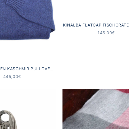
KINALBA FLATCAP FISCHGRÄT
BEIGE
ANGEBOT
145,00€
MEN KASCHMIR PULLOVER
NDHALS BLAU
ANGEBOT
445,00€