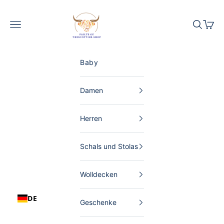
Zum Inhalt springen
The Scottish Shop Deutschland
Menü
Suchen
Waren
Baby
Damen
Herren
Schals und Stolas
Wolldecken
DE
Geschenke