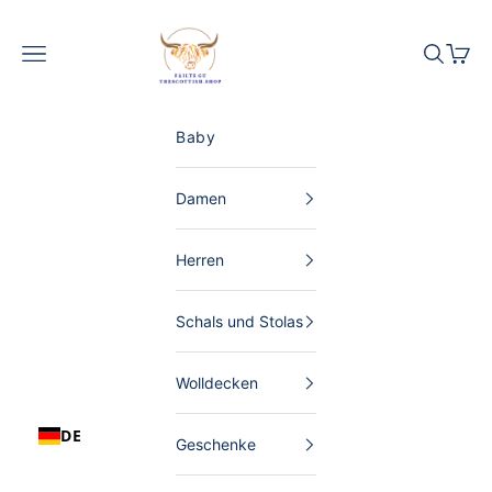
Zum Inhalt springen
The Scottish Shop Deutschland
Menü
Suchen
Waren
Baby
Damen
Herren
Schals und Stolas
Wolldecken
DE
Geschenke