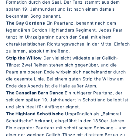
Formation durch den Saal. Der Tanz stammt aus dem
späten 19. Jahrhundert und ist nach einem damals
bekannten Song benannt.
The Gay Gordons
Ein Paartanz, benannt nach dem
legendären Gordon Highlanders Regiment. Jedes Paar
tanzt im Uhrzeigersinn durch den Saal, mit einem
charakteristischen Richtungswechsel in der Mitte. Einfach
zu lernen, absolut mitreißend.
Strip the Willow
Der vielleicht wildeste aller Ceilidh-
Tänze: Zwei Reihen stehen sich gegenüber, und die
Paare am oberen Ende wirbeln sich nacheinander durch
die gesamte Linie. Bei einem guten Strip the Willow am
Ende des Abends ist die Halle außer Atem.
The Canadian Barn Dance
Ein ruhigerer Paartanz, der
seit dem späten 19. Jahrhundert in Schottland beliebt ist
und sich ideal für Anfänger eignet.
The Highland Schottische
Ursprünglich als „Balmoral
Schottische" bekannt, eingeführt in den 1850er Jahren.
Ein eleganter Paartanz mit schottischem Schwung – und
einer der wenigen Ceilidh-Tänze mit direktem Bezug zu