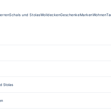
erren
Schals und Stolas
Wolldecken
Geschenke
Marken
Wohnen
Ta
d Stolas
en