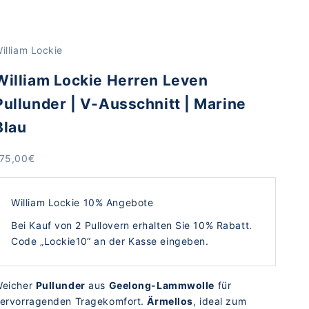
illiam Lockie
William Lockie Herren Leven
Pullunder | V-Ausschnitt | Marine
Blau
ngebot
75,00€
William Lockie 10% Angebote
Bei Kauf von 2 Pullovern erhalten Sie 10% Rabatt.
Code „Lockie10“ an der Kasse eingeben.
eicher
Pullunder
aus
Geelong-Lammwolle
für
ervorragenden Tragekomfort.
Ärmellos
, ideal zum