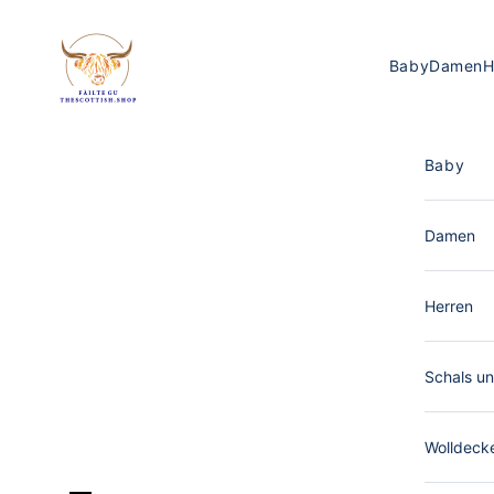
Zum Inhalt springen
The Scottish Shop Deutschland
Baby
Damen
H
Baby
Damen
Herren
Schals un
Wolldeck