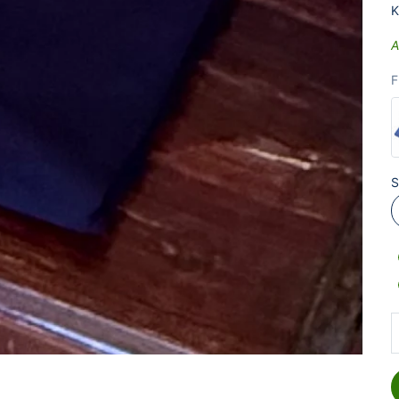
K
A
F
S
A