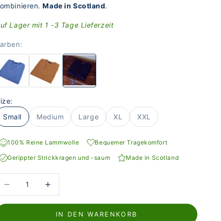
ombinieren.
Made in Scotland
.
uf Lager mit 1 -3 Tage Lieferzeit
arben:
ize:
Small
Medium
Large
XL
XXL
100% Reine Lammwolle
Bequemer Tragekomfort
Gerippter Strickkragen und -saum
Made in Scotland
nzahl verringern
Anzahl erhöhen
IN DEN WARENKORB