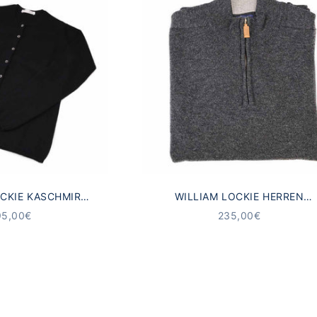
OCKIE KASCHMIR
WILLIAM LOCKIE HERREN
 DAMEN SCHWARZ
LAMMWOLLE TROYER PULLOVE
NGEBOT
ANGEBOT
95,00€
235,00€
GRAU