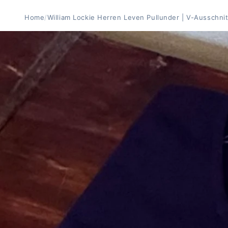
Home
/
William Lockie Herren Leven Pullunder | V-Ausschnit