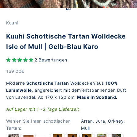
Gehe zu Element 1
Gehe zu Element 2
Gehe zu Element 3
Kuuhi
Kuuhi Schottische Tartan Wolldecke
Isle of Mull | Gelb-Blau Karo
2 Bewertungen
Angebot
169,00€
Moderne
Schottische Tartan
Wolldecken aus
100%
Lammwolle
, angereichert mit dem entspannenden Duft
von Lavendel. Ab 170 x 150 cm.
Made in Scotland.
Auf Lager mit 1 -3 Tage Lieferzeit
Wählen Sie Ihren schottischen
Arran, Jura, Orkney,
Tartan:
Mull