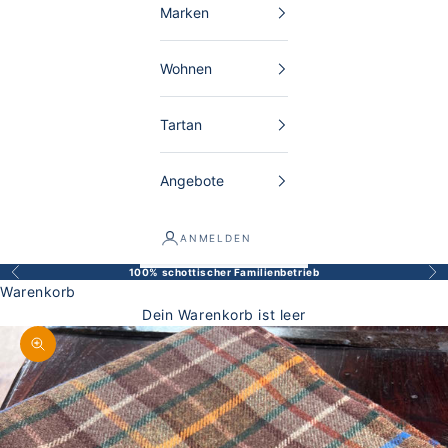
Marken
Wohnen
Tartan
Angebote
ANMELDEN
100% schottischer Familienbetrieb
Zurück
Vor
Warenkorb
Dein Warenkorb ist leer
Bild vergrößern