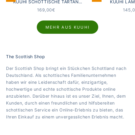
KUUHI SCHOTTISCHE TARTAN
KUUHI LA
WOLLDECKE DUNOON | GRAU ·
KUSCHELDECKE 
ANGEBOT
ANGE
169,00€
145,
ORANGE · LAMMWOLLE ·
SEEG
LAVENDELDUFT
MEHR AUS KUUHI
The Scottish Shop
Der Scottish Shop bringt ein Stückchen Schottland nach
Deutschland. Als schottisches Familienunternehmen
haben wir eine Leidenschaft dafür, einzigartige,
hochwertige und echte schottische Produkte online
anzubieten. Darüber hinaus ist es unser Ziel, Ihnen, dem
Kunden, durch einen freundlichen und hilfsbereiten
schottischen Service ein Online-Erlebnis zu bieten, das
Ihren Einkauf zu einem unvergesslichen Erlebnis macht.