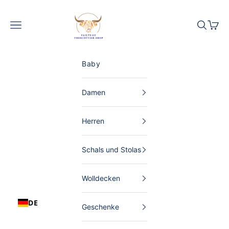
Zum Inhalt springen
The Scottish Shop Deutschland
Menü
Suchen
Waren
Baby
Damen
Herren
Schals und Stolas
Wolldecken
DE
Geschenke