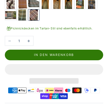
Orkney
Jura
Arran, Jura, Orkney, Mull
Picknickdecken im Tartan-Stil sind ebenfalls erhältlich.
Anzahl verringern
Anzahl erhöhen
IN DEN WARENKORB